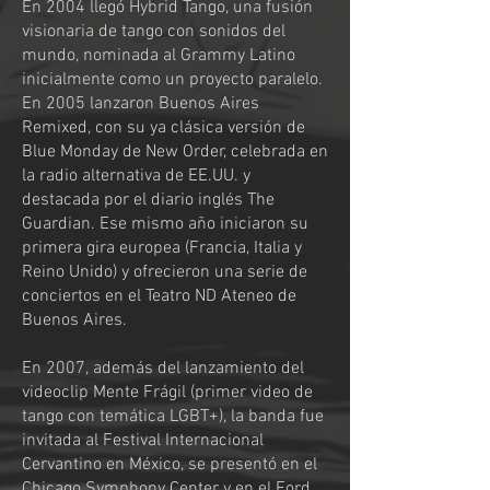
En 2004 llegó Hybrid Tango, una fusión
visionaria de tango con sonidos del
mundo, nominada al Grammy Latino
inicialmente como un proyecto paralelo.
En 2005 lanzaron Buenos Aires
Remixed, con su ya clásica versión de
Blue Monday de New Order, celebrada en
la radio alternativa de EE.UU. y
destacada por el diario inglés The
Guardian. Ese mismo año iniciaron su
primera gira europea (Francia, Italia y
Reino Unido) y ofrecieron una serie de
conciertos en el Teatro ND Ateneo de
Buenos Aires.
En 2007, además del lanzamiento del
videoclip Mente Frágil (primer video de
tango con temática LGBT+), la banda fue
invitada al Festival Internacional
Cervantino en México, se presentó en el
Chicago Symphony Center y en el Ford