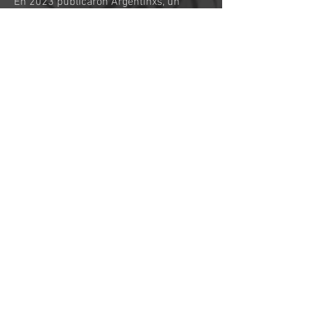
En 2023 publicaron Argentinxs, un
álbum colaborativo con figuras
emblemáticas de la cultura argentina
como Fito Páez, Pedro Aznar, Adriana
Varela y León Gieco. El disco recibió
elogios por su gran producción y fue
nominado a los Latin Grammy. Ese
mismo año celebraron sus 20 años con
conciertos especiales en el Centro
Cultural San Martín y en La Ballena Azul
del CCK.
En 2024 hacen dos giras extensas por
Europa y vuelven a tocar en Berlín
después de varios años; también
participaron en el Festival y Mundial de
Tango de Buenos Aires en vivo para dos
mil personas en el Anfiteatro Parque
Centenario.
En abril de 2025, la Legislatura de la