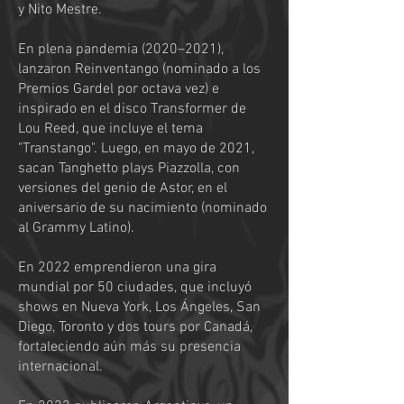
y Nito Mestre.
En plena pandemia (2020–2021),
lanzaron Reinventango (nominado a los
Premios Gardel por octava vez) e
inspirado en el disco Transformer de
Lou Reed, que incluye el tema
"Transtango". Luego, en mayo de 2021,
sacan Tanghetto plays Piazzolla, con
versiones del genio de Astor, en el
aniversario de su nacimiento (nominado
al Grammy Latino).
En 2022 emprendieron una gira
mundial por 50 ciudades, que incluyó
shows en Nueva York, Los Ángeles, San
Diego, Toronto y dos tours por Canadá,
fortaleciendo aún más su presencia
internacional.