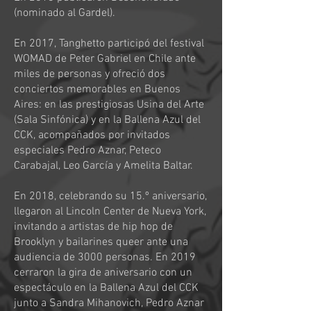
(nominado al Gardel).
En 2017, Tanghetto participó del festival
WOMAD de Peter Gabriel en Chile ante
miles de personas y ofreció dos
conciertos memorables en Buenos
Aires: en las prestigiosas Usina del Arte
(Sala Sinfónica) y en la Ballena Azul del
CCK, acompañados por invitados
especiales Pedro Aznar, Peteco
Carabajal, Leo García y Amelita Baltar.
En 2018, celebrando su 15.º aniversario,
llegaron al Lincoln Center de Nueva York,
invitando a artistas de hip hop de
Brooklyn y bailarines queer ante una
audiencia de 3000 personas. En 2019
cerraron la gira de aniversario con un
espectáculo en la Ballena Azul del CCK
junto a Sandra Mihanovich, Pedro Aznar