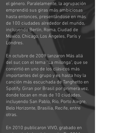
el género. Paralelamente, la agrupación
emprendió sus giras más ambiciosas
hasta entonces, presentándose en más
de 100 ciudades alrededor del mundo,
incluyendo Berlín, Roma, Ciudad de
México, Chicago, Los Ángeles, París y
Londres.
En octubre de 2009 lanzaron Más allá
del sur, con el tema “La milonga”, que se
convirtió en uno de los clásicos más
importantes del grupo y es hasta hoy la
canción más escuchada de Tanghetto en
Spotify. Giran por Brasil por primera vez,
donde tocan en mas de 10 ciudades,
incluyendo San Pablo, Río, Porto Alegre,
Belo Horizonte, Brasilia, Recife, entre
otras.
En 2010 publicaron VIVO, grabado en