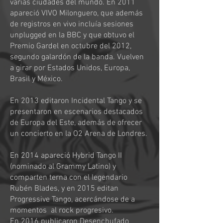
varias ciudades del mundo. En 2011
apareció VIVO Milonguero, que además
de registros en vivo incluía sesiones
unplugged en la BBC y que obtuvo el
Premio Gardel en octubre del 2012,
segundo galardón de la banda. Vuelven
a girar por Estados Unidos, Europa,
Brasil y México.
En 2013 editaron Incidental Tango y se
presentaron en escenarios destacados
de Europa del Este, además de ofrecer
un concierto en la O2 Arena de Londres.
En 2014 apareció Hybrid Tango II
(nominado al Grammy Latino) y
comparten terna con el legendario
Rubén Blades, y en 2015 editan
Progressive Tango, acercándose de a
momentos al rock progresivo.
En 2016 publicaron Desenchufado