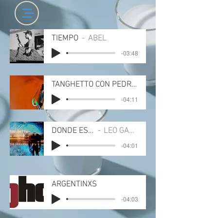
TIEMPO
ABEL
-03:48
TANGHETTO CON PEDRO AZNAR - EL MIEDO A L
-04:11
DÓNDE ESTÁS
LEO GARCIA
-04:01
ARGENTINXS
-04:03